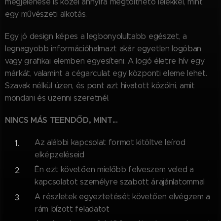
megjelenése is közel annyira megtölthető lélekkel, mint
egy művészeti alkotás.
Egy jó design képes a legbonyolultabb egészet, a
legnagyobb információhalmazt akár egyetlen logóban
vagy grafikai elemben egyesíteni. A logó életre hív egy
márkát, valamint a cégarculat egy központi eleme lehet.
Szavak nélkül üzen, és pont azt hivatott közölni, amit
mondani és üzenni szeretnél.
NINCS MÁS TEENDŐD, MINT...
Az alábbi kapcsolat formot kitöltve leírod
elképzeléseid
Én ezt követően mielőbb felveszem veled a
kapcsolatot személyre szabott árajánlatommal
A részletek egyeztetését követően elvégzem a
rám bízott feladatot