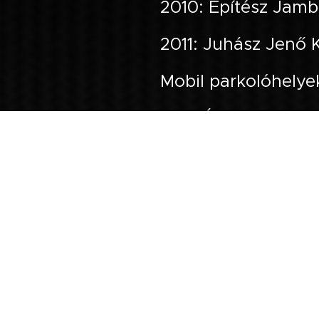
2010: Építész Jambo
2011: Juhász Jenő 
Mobil parkolóhelyek
2011: Építész Jambo
2012: Likár Építész
2013: Ba diploma 
2013: Fiatal Építész
2014: Fotó és grafik
2015: Kalocsa Polgá