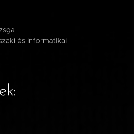
izsga
aki és Informatikai
ek: