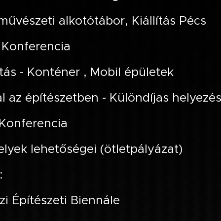
űvészeti alkotótábor, Kiállítás Pécs
 Konferencia
ítás - Konténer , Mobil épületek
l az építészetben - Különdíjas helyezé
Konferencia
elyek lehetőségei (ötletpályázat)
:
i Építészeti Biennále