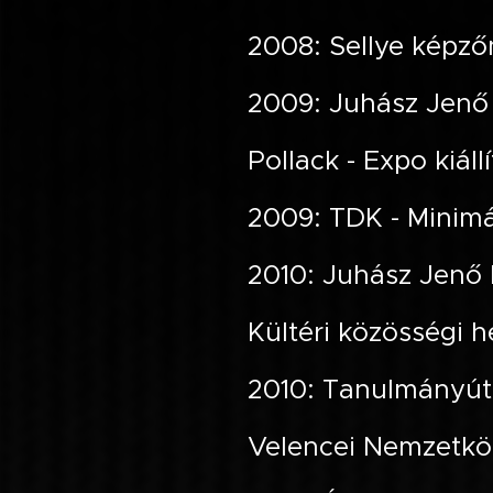
2008: Sellye képzőm
2009: Juhász Jenő
Pollack - Expo kiáll
2009: TDK - Minimá
2010: Juhász Jenő 
Kültéri közösségi h
2010: Tanulmányút
Velencei Nemzetköz