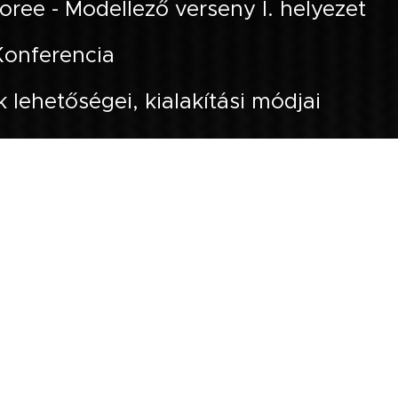
ree - Modellező verseny I. helyezet
Konferencia
 lehetőségei, kialakítási módjai
ree - Modellező verseny I. helyezet
iroda szakmai gyakorlat
megszerzése
ek "Ma" című kiállítás , Baja
ai kiállítás kiállítás, Dusnok
rmesteri Hivatal - Építéshatóság