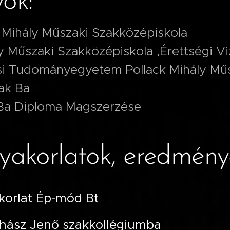
ok:
 Mihály Műszaki Szakközépiskola
y Műszaki Szakközépiskola ,Érettségi V
csi Tudományegyetem Pollack Mihály Műsz
ak Ba
 Ba Diploma Magszerzése
yakorlatok, eredmény
korlat Ép-mód Bt
uhász Jenő szakkollégiumba